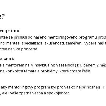
e?
programu:
entee se přihlásí do našeho mentoringového programu prost
ncí mentee (specializace, zkušenosti, zaměření) vybere náš 
tee nejvíce přínosný.
ezení:
s mentorem na 4 individuálních sezeních (1:1) během 2 mě
na konkrétní témata a problémy, které chcete řešit.
 aby mentoringový program byl pro vás co nejpřínosnější. P
 ale i vaše zpětná vazba a spokojenost.