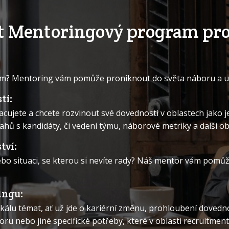
lit Mentoringový program pro
em? Mentoring vám pomůže proniknout do světa náboru a uči
tí:
acujete a chcete rozvinout své dovednosti v oblastech jako 
ahů s kandidáty, či vedení týmu, náborové metriky a další obl
tví:
o situaci, se kterou si nevíte rady? Náš mentor vám pomůže
ingu:
álu témat, ať už jde o kariérní změnu, prohloubení dovedn
ru nebo jiné specifické potřeby, které v oblasti recruitmen