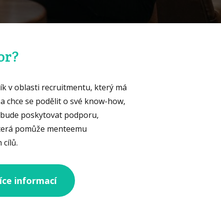
or?
k v oblasti recruitmentu, který má
 a chce se podělit o své know-how,
r bude poskytovat podporu,
 která pomůže menteemu
cílů.
íce informací