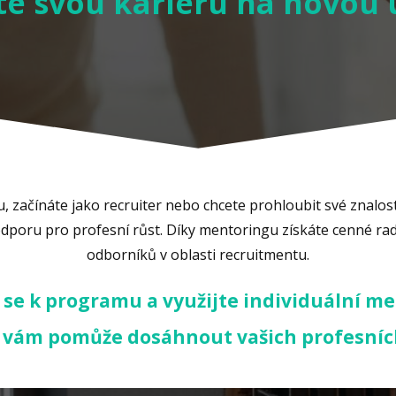
e svou kariéru na novou 
u, začínáte jako recruiter nebo chcete prohloubit své znalo
poru pro profesní růst. Díky mentoringu získáte cenné rady
odborníků v oblasti recruitmentu.
 se k programu a využijte individuální m
 vám pomůže dosáhnout vašich profesních