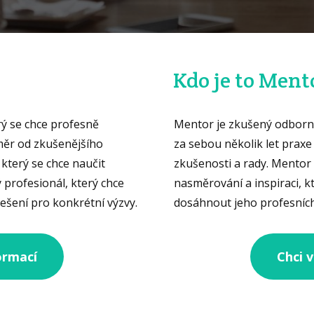
Kdo je to Ment
ý se chce profesně
Mentor je zkušený odborní
směr od zkušenějšího
za sebou několik let praxe
který se chce naučit
zkušenosti a rady. Mento
 profesionál, který chce
nasměrování a inspiraci,
řešení pro konkrétní výzvy.
dosáhnout jeho profesních 
formací
Chci v