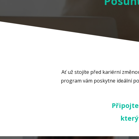
Posuňt
Ať už stojíte před kariérní změno
program vám poskytne ideální pod
Připojte
který