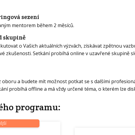
ringová sezení
raným mentorem během 2 měsíců.
d skupině
kutovat o Vašich aktuálních výzvách, získávat zpětnou vazbu
 své zkušenosti. Setkání probíhá online v uzavřené skupině 
 z oboru a budete mít možnost potkat se s dalšími profesion
etkání probíhá offline a má vždy určené téma, o kterém lze d
ého programu:
ĚJŠÍ