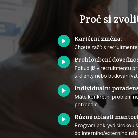
Proč si zvo
Kariérní změna:
Chcete začít s recruitment
Prohloubení dovednos
Pokud již v recruitmentu pr
s klienty nebo budování vzt
Individuální poradens
Máte konkrétní problém neb
potřebám.
Různé oblasti mentor
Program pokrývá širokou šk
do interního/externího nábo