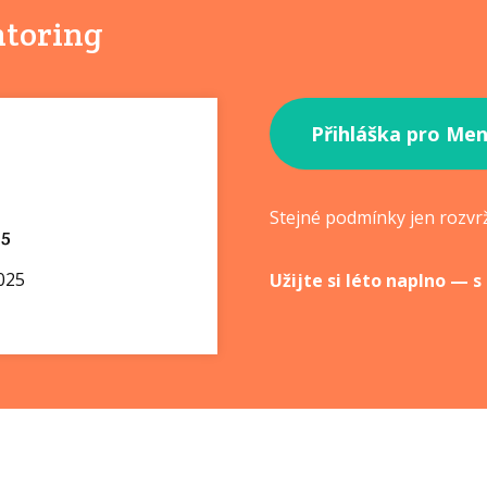
ntoring
Přihláška pro Me
Stejné podmínky jen rozvr
25
2025
Užijte si léto naplno — s