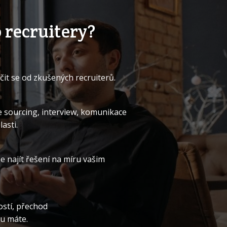
 recruitery?
t se od zkušených recruiterů.
je sourcing, interview, komunikace
asti.
 najít řešení na míru vašim
ostí, přechod
tu máte.