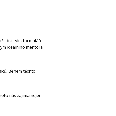
řednictvím formuláře.
tým ideálního mentora,
síců. Během těchto
roto nás zajímá nejen