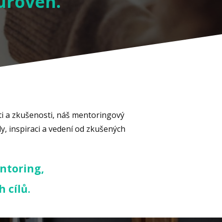
úroveň.
sti a zkušenosti, náš mentoringový
, inspiraci a vedení od zkušených
entoring,
 cílů.