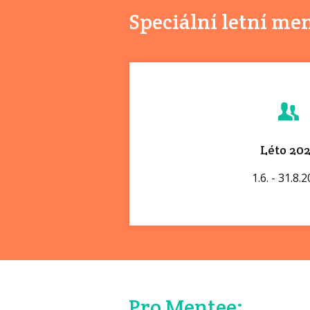
Speciální letní me
Léto 20
1.6. - 31.8.
Pro Mentee: