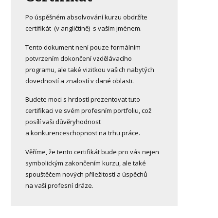
Po úspěšném absolvování kurzu obdržíte
certifikát (v angličtině) s vaším jménem.
Tento dokument není pouze formálním
potvrzením dokončení vzdělávacího
programu, ale také vizitkou vašich nabytých
dovedností a znalostí v dané oblasti.
Budete moci s hrdostí prezentovat tuto
certifikaci ve svém profesním portfoliu, což
posílí vaši důvěryhodnost
a konkurenceschopnost na trhu práce.
Věříme, že tento certifikát bude pro vás nejen
symbolickým zakončením kurzu, ale také
spouštěčem nových příležitostí a úspěchů
na vaší profesní dráze.